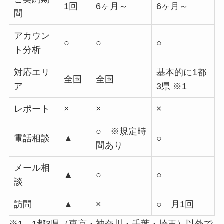
1回
6ヶ月～
6ヶ月～
間
アカウン
○
○
○
ト分析
対応エリ
基本的に1都
全国
全国
ア
3県 ※1
レポート
×
×
×
○ ※規定時
電話相談
▲
○
間あり
メール相
▲
○
○
談
訪問
▲
×
○ 月1回